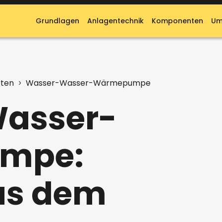
Grundlagen
Anlagentechnik
Komponenten
Um
ten
Wasser-Wasser-Wärmepumpe
asser-
mpe:
us dem