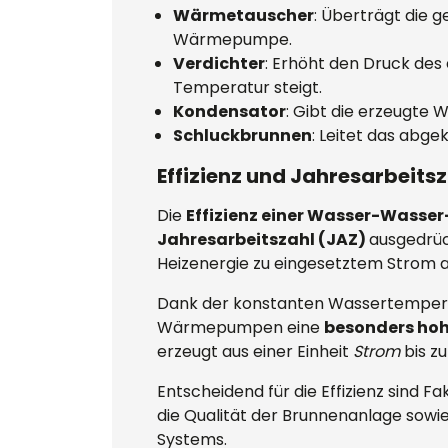
Wärmetauscher
: Überträgt die 
Wärmepumpe.
Verdichter
: Erhöht den Druck des
Temperatur steigt.
Kondensator
: Gibt die erzeugte
Schluckbrunnen
: Leitet das abge
Effizienz und Jahresarbeits
Die
Effizienz einer Wasser-Was
Jahresarbeitszahl (JAZ)
ausgedrüc
Heizenergie zu eingesetztem Strom a
Dank der konstanten Wassertemper
Wärmepumpen eine
besonders hohe
erzeugt aus einer Einheit
Strom
bis zu
Entscheidend für die Effizienz sind 
die Qualität der Brunnenanlage sowi
Systems.