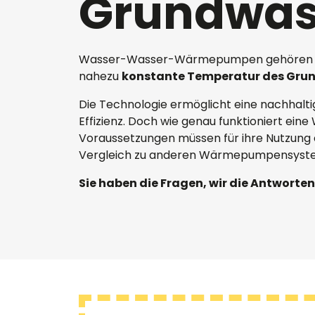
Grundwas
PV-Gewächshaus
Überwachungssysteme
Repowering
Investitionskosten
Nachgeführte Photovoltaik
Standortanalyse
Nennleistung und
Wasser-Wasser-Wärmepumpen gehören zu d
Solarthermie oder
Verkabelung
Peakleistung
nahezu
konstante Temperatur des Gru
Photovoltaik
Rendite
Die Technologie ermöglicht eine nachhal
Effizienz. Doch wie genau funktioniert
Verpachtung
Voraussetzungen müssen für ihre Nutzung erf
Vergleich zu anderen Wärmepumpensys
Verschattung
Sie haben die Fragen, wir die Antworten
HEMS