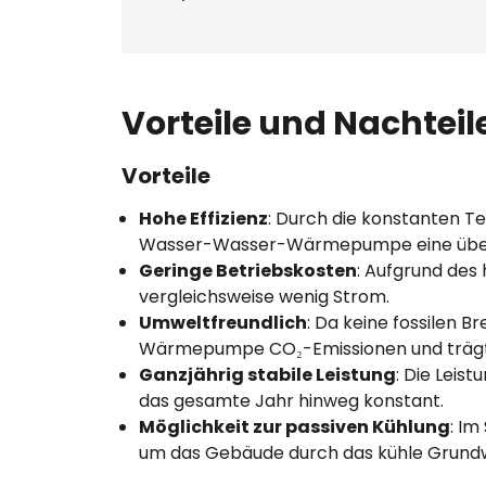
Vorteile und Nachteil
Vorteile
Hohe Effizienz
: Durch die konstanten T
Wasser-Wasser-Wärmepumpe eine überdu
Geringe Betriebskosten
: Aufgrund des
vergleichsweise wenig Strom.
Umweltfreundlich
: Da keine fossilen B
Wärmepumpe CO₂-Emissionen und trägt a
Ganzjährig stabile Leistung
: Die Lei
das gesamte Jahr hinweg konstant.
Möglichkeit zur passiven Kühlung
: I
um das Gebäude durch das kühle Grundw