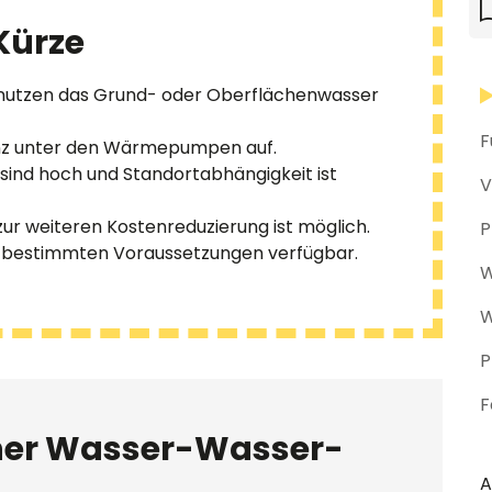
Kürze
zen das Grund- oder Oberflächenwasser
F
ienz unter den Wärmepumpen auf.
ind hoch und Standortabhängigkeit ist
V
zur weiteren Kostenreduzierung ist möglich.
P
r bestimmten Voraussetzungen verfügbar.
W
W
P
F
iner Wasser-Wasser-
A