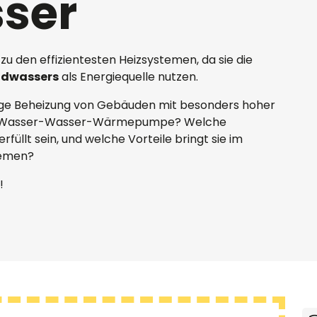
ser
en effizientesten Heizsystemen, da sie die
ndwassers
als Energiequelle nutzen.
tige Beheizung von Gebäuden mit besonders hoher
 eine Wasser-Wasser-Wärmepumpe? Welche
Sie haben noc
Sie haben noc
Sie haben noc
Sie haben noc
üllt sein, und welche Vorteile bringt sie im
Sie haben noch
Sie haben noc
Sie haben noch
Wir helfen gern
Wir helfen gern
helfen gerne!
Wärmepumpen? 
temen?
Wirtschaftlichk
Kontakt aufnehm
Kontakt aufnehm
!
Kontakt aufnehm
Kontakt aufnehm
Kontakt aufnehm
Kontakt aufnehm
Kontakt aufnehm