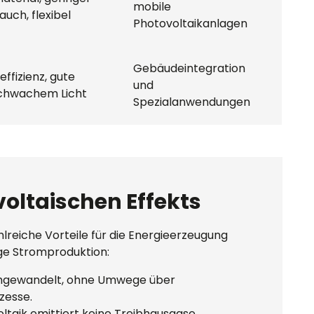
mobile 
uch, flexibel
Photovoltaikanlagen
Gebäudeintegration 
ffizienz, gute 
und 
schwachem Licht
Spezialanwendungen
voltaischen Effekts
hlreiche Vorteile für die Energieerzeugung
tige Stromproduktion:
 umgewandelt, ohne Umwege über
zesse.
oltaik
emittiert keine Treibhausgase
.