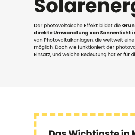
Solarener
PV-Gewächshaus
Überwachungssysteme
Repowering
Investitionskosten
Nachgeführte Photovoltaik
Standortanalyse
Nennleistung und
Der photovoltaische Effekt bildet die
Grun
Solarthermie oder
Verkabelung
Peakleistung
direkte Umwandlung von Sonnenlicht in
Photovoltaik
von Photovoltaikanlagen, die weltweit eine 
Rendite
möglich. Doch wie funktioniert der photo
Einsatz, und welche Bedeutung hat er für 
Verpachtung
Verschattung
HEMS
Das Wichtigste in 