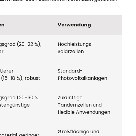
en
Verwendung
sgrad (20–22 %), 
Hochleistungs-
er
Solarzellen
tlerer 
Standard-
(15–18 %), robust
Photovoltaikanlagen
gsgrad (20–30 % 
Zukünftige 
stengünstige 
Tandemzellen und 
flexible Anwendungen
Großflächige und 
terial, geringer 