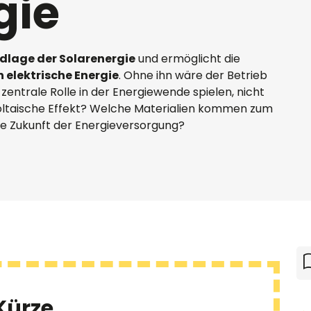
gie
dlage der Solarenergie
und ermöglicht die
 elektrische Energie
. Ohne ihn wäre der Betrieb
zentrale Rolle in der Energiewende spielen, nicht
voltaische Effekt? Welche Materialien kommen zum
die Zukunft der Energieversorgung?
Sie haben noc
Sie haben noc
Sie haben noc
Sie haben noc
Sie haben noch
Sie haben noc
Sie haben noch
Wir helfen gern
Wir helfen gern
helfen gerne!
Wärmepumpen? 
Wirtschaftlichk
Kontakt aufnehm
Kontakt aufnehm
Kontakt aufnehm
Kontakt aufnehm
Kontakt aufnehm
Kontakt aufnehm
Kontakt aufnehm
Kürze