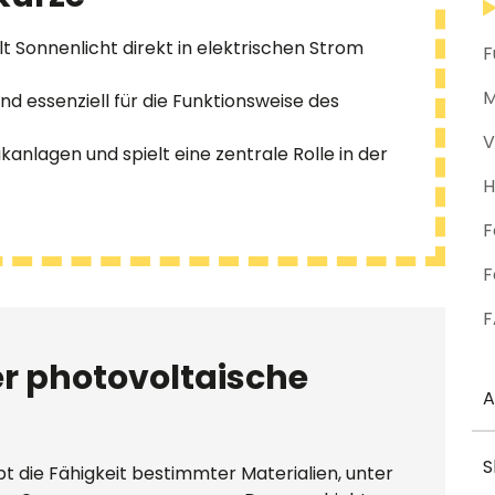
t Sonnenlicht direkt in elektrischen Strom
F
M
ind essenziell für die Funktionsweise des
V
ikanlagen und spielt eine zentrale Rolle in der
H
F
F
F
er photovoltaische
A
S
t die Fähigkeit bestimmter Materialien, unter