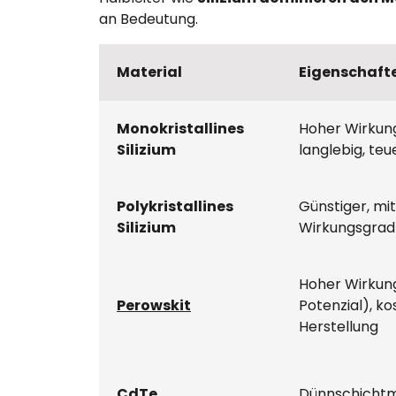
an Bedeutung.
Material
Eigenschaft
Monokristallines 
Hoher Wirkung
Silizium
langlebig, teu
Polykristallines 
Günstiger, mit
Silizium
Wirkungsgrad 
Hoher Wirkun
Perowskit
Potenzial), ko
Herstellung
CdTe 
Dünnschichtma