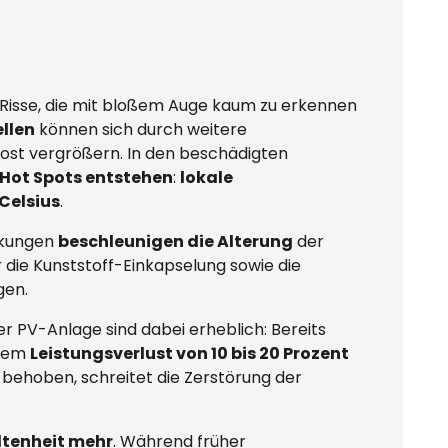
e Risse, die mit bloßem Auge kaum zu erkennen
ellen
können sich durch weitere
rost vergrößern. In den beschädigten
Hot Spots entstehen
:
lokale
Celsius
.
nkungen
beschleunigen die Alterung
der
 die Kunststoff-Einkapselung sowie die
gen.
er PV-Anlage sind dabei erheblich: Bereits
inem
Leistungsverlust von 10 bis 20 Prozent
 behoben, schreitet die Zerstörung der
ltenheit mehr
. Während früher