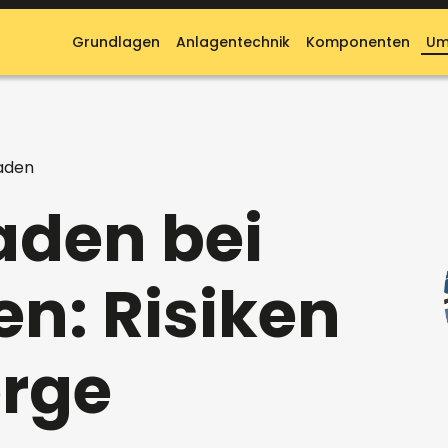
Grundlagen
Anlagentechnik
Komponenten
Um
aden
aden bei
n: Risiken
rge