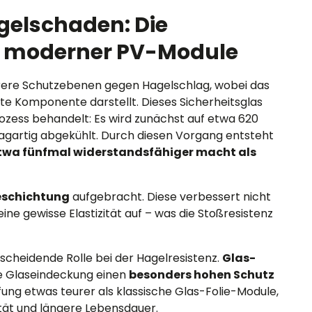
gelschaden: Die
 moderner PV-Module
ere Schutzebenen gegen Hagelschlag, wobei das
ste Komponente darstellt. Dieses Sicherheitsglas
ozess behandelt: Es wird zunächst auf etwa 620
lagartig abgekühlt. Durch diesen Vorgang entsteht
twa fünfmal widerstandsfähiger macht als
beschichtung
aufgebracht. Diese verbessert nicht
ine gewisse Elastizität auf – was die Stoßresistenz
tscheidende Rolle bei der Hagelresistenz.
Glas-
ge Glaseindeckung einen
besonders hohen Schutz
ffung etwas teurer als klassische Glas-Folie-Module,
tät und längere Lebensdauer.