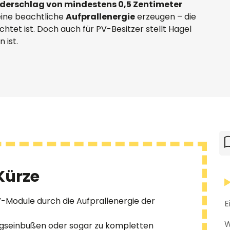
ederschlag von mindestens 0,5 Zentimeter
eine beachtliche
Aufprallenergie
erzeugen – die
htet ist. Doch auch für PV-Besitzer stellt Hagel
 ist.
Sie haben noc
Sie haben noc
Sie haben noc
Sie haben noc
Sie haben noch
Sie haben noc
Sie haben noch
Wir helfen gern
Wir helfen gern
helfen gerne!
Wärmepumpen? 
Wirtschaftlichk
Kontakt aufnehm
Kontakt aufnehm
Kontakt aufnehm
Kontakt aufnehm
Kontakt aufnehm
Kontakt aufnehm
Kontakt aufnehm
Kürze
-Module durch die Aufprallenergie der
E
W
ngseinbußen oder sogar zu kompletten