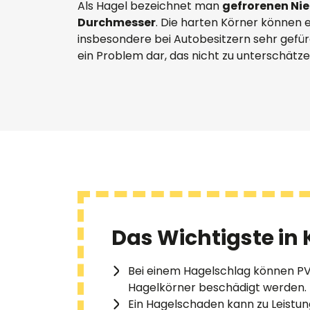
PV-Gewächshaus
Überwachungssysteme
Repowering
Als Hagel bezeichnet man
gefrorenen Ni
Investitionskosten
Durchmesser
. Die harten Körner können 
Nachgeführte Photovoltaik
Standortanalyse
insbesondere bei Autobesitzern sehr gefürc
Nennleistung und
ein Problem dar, das nicht zu unterschätzen
Solarthermie oder
Verkabelung
Peakleistung
Photovoltaik
Rendite
Verpachtung
Verschattung
HEMS
Das Wichtigste in 
Bei einem Hagelschlag können PV
Hagelkörner beschädigt werden.
Ein Hagelschaden kann zu Leistu